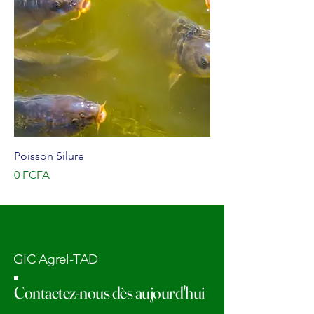
Poisson Silure
Prix
0 FCFA
GIC Agrel-TAD
Contactez-nous dès aujourd'hui